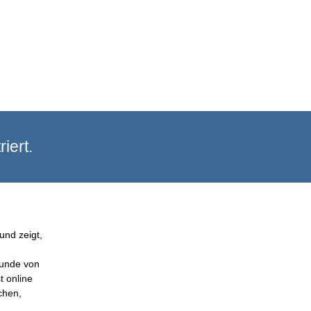
iert.
und zeigt,
Kunde von
t online
chen,