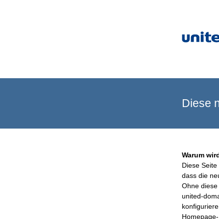
Diese n
Warum wird
Diese Seite 
dass die ne
Ohne diese 
united-doma
konfigurier
Homepage-B