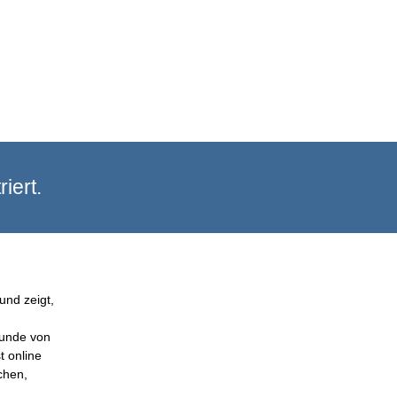
iert.
und zeigt,
Kunde von
t online
chen,