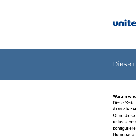
Diese n
Warum wird
Diese Seite 
dass die ne
Ohne diese 
united-doma
konfigurier
Homepage-B