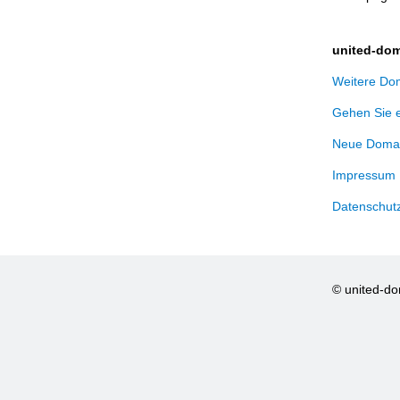
united-dom
Weitere Dom
Gehen Sie 
Neue Domai
Impressum
Datenschut
© united-d