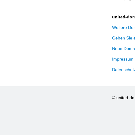
united-dom
Weitere Dom
Gehen Sie 
Neue Domai
Impressum
Datenschut
© united-d