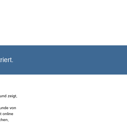
iert.
und zeigt,
Kunde von
t online
chen,