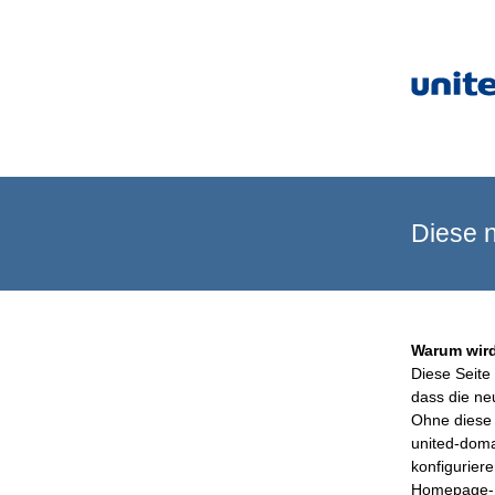
Diese n
Warum wird
Diese Seite 
dass die ne
Ohne diese 
united-doma
konfigurier
Homepage-B