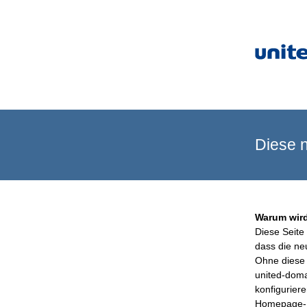
Diese n
Warum wird
Diese Seite 
dass die ne
Ohne diese 
united-doma
konfigurier
Homepage-B