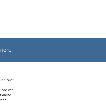
iert.
und zeigt,
Kunde von
t online
chen,