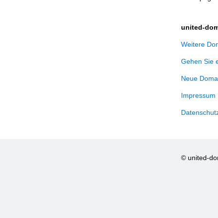
united-dom
Weitere Dom
Gehen Sie 
Neue Domai
Impressum
Datenschut
© united-d