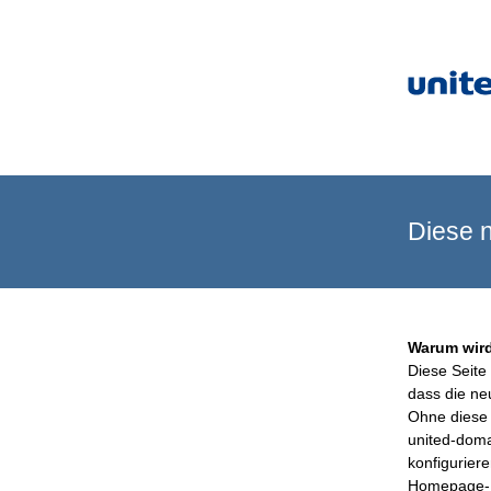
Diese n
Warum wird
Diese Seite 
dass die ne
Ohne diese 
united-doma
konfigurier
Homepage-B