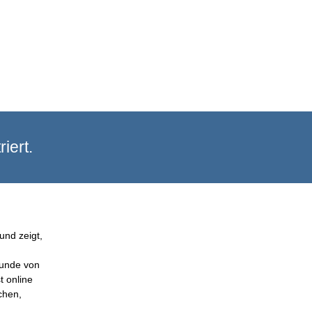
iert.
und zeigt,
Kunde von
t online
chen,