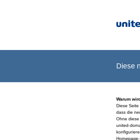
Diese n
Warum wird
Diese Seite 
dass die ne
Ohne diese 
united-doma
konfigurier
Homepage-B