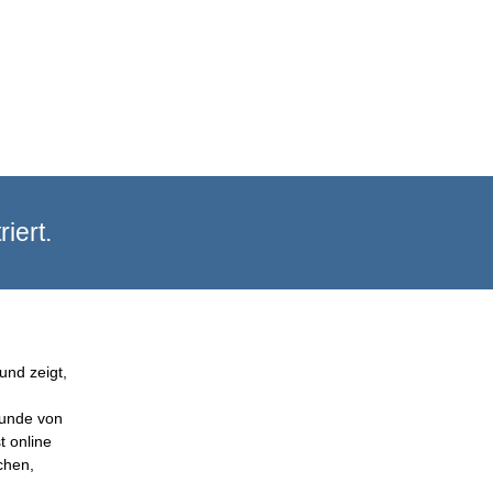
iert.
und zeigt,
Kunde von
t online
chen,