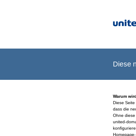
Diese n
Warum wird
Diese Seite 
dass die ne
Ohne diese 
united-doma
konfigurier
Homepage-B