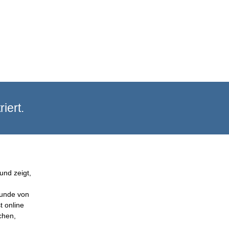
iert.
und zeigt,
Kunde von
t online
chen,