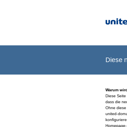
Diese n
Warum wird
Diese Seite 
dass die ne
Ohne diese 
united-doma
konfigurier
Homepage-B