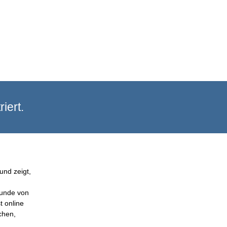
iert.
und zeigt,
Kunde von
t online
chen,