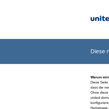
Diese n
Warum wird
Diese Seite 
dass die ne
Ohne diese 
united-doma
konfigurier
Homepage-B