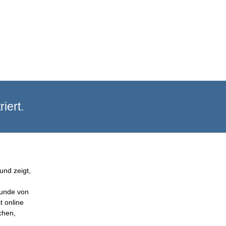
iert.
und zeigt,
Kunde von
t online
chen,